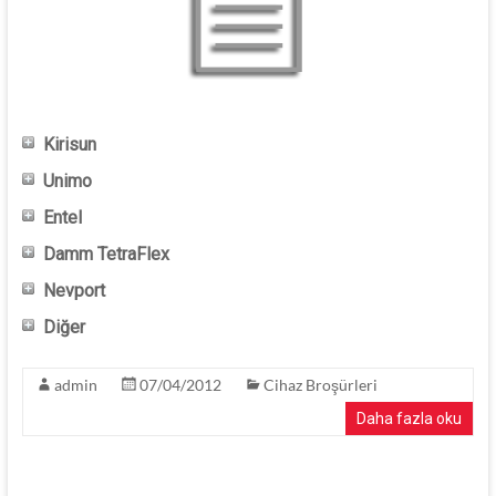
Kirisun
Unimo
Entel
Damm TetraFlex
Nevport
Diğer
admin
07/04/2012
Cihaz Broşürleri
Daha fazla oku