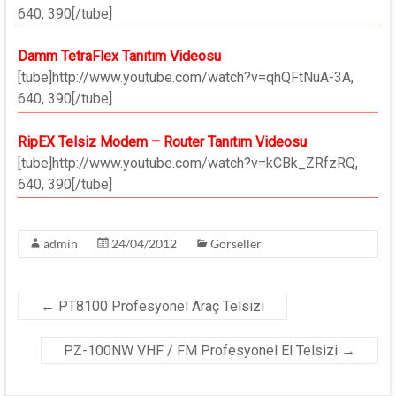
640, 390[/tube]
Damm TetraFlex Tanıtım Videosu
[tube]http://www.youtube.com/watch?v=qhQFtNuA-3A,
640, 390[/tube]
RipEX Telsiz Modem – Router Tanıtım Videosu
[tube]http://www.youtube.com/watch?v=kCBk_ZRfzRQ,
640, 390[/tube]
admin
24/04/2012
Görseller
←
PT8100 Profesyonel Araç Telsizi
PZ-100NW VHF / FM Profesyonel El Telsizi
→