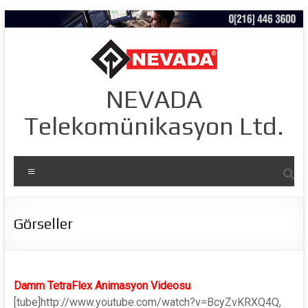
Skip
to
content
NEVADA
Telekomünikasyon Ltd.
Menü
Görseller
Damm TetraFlex Animasyon Videosu
[tube]http://www.youtube.com/watch?v=BcyZvKRXQ4Q,