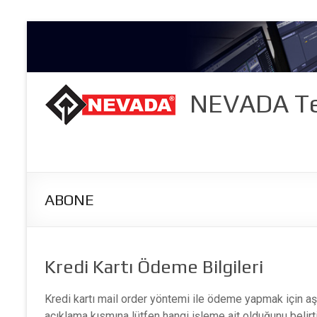
Skip
to
content
NEVADA Te
ABONE
Kredi Kartı Ödeme Bilgileri
Kredi kartı mail order yöntemi ile ödeme yapmak için a
açıklama kısmına lütfen hangi işleme ait olduğunu bel