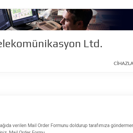
lekomünikasyon Ltd.
CİHAZL
şağıda verilen Mail Order Formunu doldurup tarafımıza göndermeni
irtiniz. Mail Order Formu